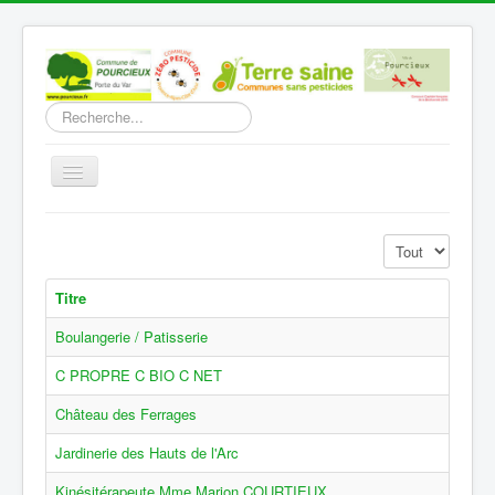
Rechercher
Basculer
la
navigation
Accueil
Affichage #
Découverte
Titre
Vie Municipale
Boulangerie / Patisserie
Vie locale
C PROPRE C BIO C NET
Infos pratiques
Château des Ferrages
Communication
Jardinerie des Hauts de l'Arc
Vous êtes ici :
Accueil
Vie locale
Commerces et professions
Kinésitérapeute Mme.Marion COURTIEUX