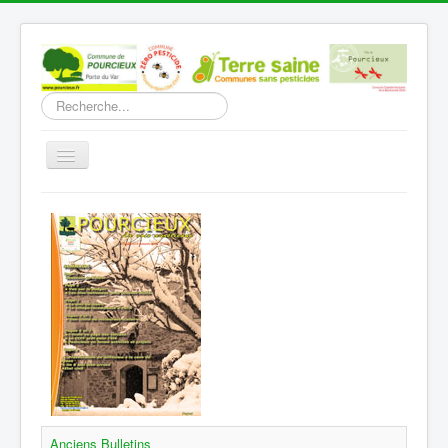
Rechercher
Basculer
la
navigation
Accueil
Découverte
Vie Municipale
Vie locale
Infos pratiques
Communication
Vous êtes ici :
Accueil
Communication
Bulletin municipal
Anciens Bulletins