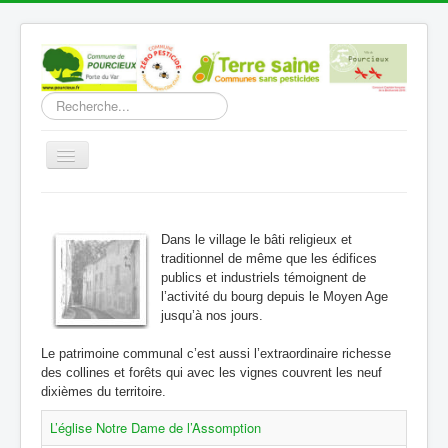
Rechercher
Basculer
la
navigation
Accueil
Découverte
Dans le village le bâti religieux et
traditionnel de même que les édifices
Vie Municipale
publics et industriels témoignent de
l’activité du bourg depuis le Moyen Age
Vie locale
jusqu’à nos jours.
Infos pratiques
Le patrimoine communal c’est aussi l’extraordinaire richesse
des collines et forêts qui avec les vignes couvrent les neuf
Communication
dixièmes du territoire.
Vous êtes ici :
Accueil
Découverte
Le patrimoine
L’église Notre Dame de l’Assomption