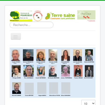
Rechercher
Basculer
la
navigation
Accueil
Découverte
Vie Municipale
Vie locale
Infos pratiques
Communication
Vous êtes ici :
Accueil
Vie Municipale
Elus
Affichage #