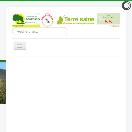
Rechercher
Basculer
la
navigation
Accueil
Découverte
Vie Municipale
Vie locale
Infos pratiques
Communication
Vous êtes ici :
Accueil