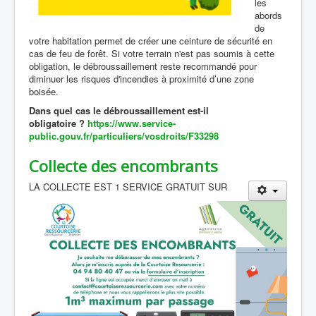
les
abords
de
votre habitation permet de créer une ceinture de sécurité en
cas de feu de forêt. Si votre terrain n'est pas soumis à cette
obligation, le débroussaillement reste recommandé pour
diminuer les risques d'incendies à proximité d’une zone
boisée.
Dans quel cas le débroussaillement est-il
obligatoire ?
https://www.service-
public.gouv.fr/particuliers/vosdroits/F33298
Collecte des encombrants
LA COLLECTE EST 1 SERVICE GRATUIT SUR