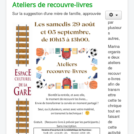
Ateliers de recouvre-livres
Sur la suggestion d'une mère de famille, approuvée
par
plusieur
s
autres,
Marina
organis
e deux
ateliers
de
recouvr
e-livres
afin de
transm
ettre
cette te
chnique
tout en
faisant
de
cette
activité