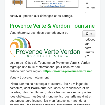
un
momen
t
convivial, propice aux échanges et au partage.
Provence Verte & Verdon Tourisme
Vous cherchez des idées pour découvrir ou
redécou
vrir
notre
territoir
e ?
Le site de l'Office de Tourisme La Provence Verte & Verdon
regroupe une foule d'informations pour découvrir ou
redécouvrir notre région.
https://www.la-provence-verte.net/
Vous y trouverez notamment :
Notre patrimoine historique et culturel, les 43 villages de
caractère, dont
Pourcieux
, des idées de randonnées et de
balades, des circuits vélo, des sites naturels remarquables,
des châteaux, musées et monuments, des artisans d'art et
des producteurs locaux, les manifestations, marchés et
animations, les bonnes adresses, restaurants et domaines