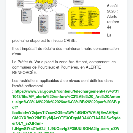
6 août
2026 :
Alerte
renforc
ée
La
prochaine étape est le niveau CRISE.
Il est impératif de réduire dès maintenant notre consommation
d'eau.
Le Préfet du Var a placé la zone Arc Amont, comprenant les
communes de Pourcieux et Pourrières, en ALERTE
RENFORCÉE.
Les restrictions applicables à ce niveau sont définies dans
l'arrêté préfectoral
:
https://www.var.gouv.fr/contenu/telechargement/47948/31
1043/file/AP_alerte%20renforc%C3%A9e%20_Arc%20Amon
t_sign%C3%A9%20le%2026ao%C3%BBt26%20par%20SB.p
df?
fbclid=IwY2xjawTi7xxwZG9mAWV4dG4DYWVtAjEwAHNyd
GMGYXBwX2lkEDIyMjAzOTE3ODgyMDA4OTIAAR4I5w5qde
erOLY_sZQRhm-
IUNgwStYsZ1e62J_1J9UOovfg3F35UUlSGNA2ig_aem_oZW