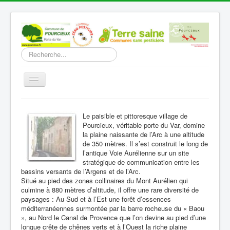
Rechercher
Basculer
la
navigation
Accueil
Le paisible et pittoresque village de
Découverte
Pourcieux, véritable porte du Var, domine
la plaine naissante de l’Arc à une altitude
Vie Municipale
de 350 mètres. Il s’est construit le long de
l’antique Voie Aurélienne sur un site
Vie locale
stratégique de communication entre les
bassins versants de l’Argens et de l’Arc.
Infos pratiques
Situé au pied des zones collinaires du Mont Aurélien qui
culmine à 880 mètres d’altitude, il offre une rare diversité de
Communication
paysages : Au Sud et à l’Est une forêt d’essences
méditerranéennes surmontée par la barre rocheuse du « Baou
Vous êtes ici :
Accueil
Découverte
Le Village
», au Nord le Canal de Provence que l’on devine au pied d’une
longue crête de chênes verts et à l’Ouest la riche plaine