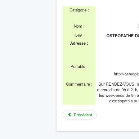
Catégorie :
Nom :
tivité :
OSTEOPATHE DO. 
Adresse :
Portable :
http://osteop
Commentaire :
Sur RENDEZ-VOUS, les 
mercredis de 9h à 21h, 
les week-ends de 9h à
d'ostéopathie su
Précédent