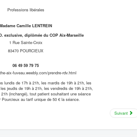
Professions libérales
Madame Camille LENTREIN
exclusive, diplômée du COP Aix-Marseille
1 Rue Sainte-Croix
83470 POURCIEUX
06 49 59 79 75
athe-aix-fuveau.weebly.com/prendre-rdv.html
lundis de 17h à 21h, les mardis de 19h à 21h, les
les jeudis de 19h à 21h, les vendredis de 19h à 21h,
 21h (inchangé), tout patient souhaitant une séance
r Pourcieux au tarif unique de 50 € la séance.
Suivant