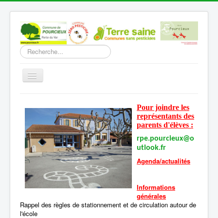
Rechercher
Basculer
la
navigation
Accueil
Pour joindre les
Découverte
représentants des
parents d'élèves :
Vie Municipale
rpe.pourcieux@o
utlook.fr
Vie locale
Agenda/actualités
Infos pratiques
Communication
Informations
générales
Vous êtes ici :
Accueil
Vie locale
Ecole
Rappel des règles de stationnement et de circulation autour de
l'école