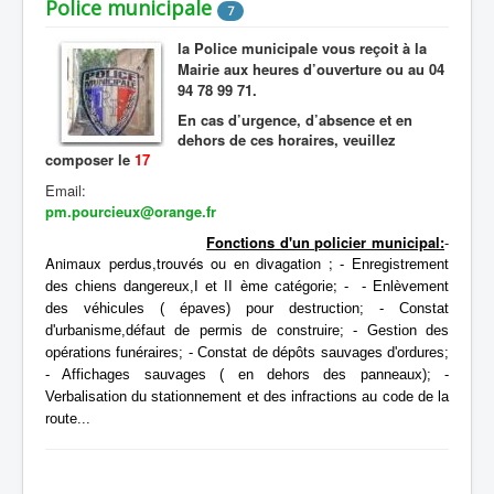
Police municipale
7
la Police municipale vous reçoit à la
Mairie aux heures d’ouverture ou au 04
94 78 99 71.
En cas d’urgence, d’absence et en
dehors de ces horaires, veuillez
composer le
17
Email:
pm.pourcieux@orange.fr
Fonctions d'un policier municipal:
-
Animaux perdus,trouvés ou en divagation ;
- Enregistrement
;
des chiens dangereux,I et II ème catégorie
-
- Enlèvement
des véhicules ( épaves) pour destruction;
- Constat
d'urbanisme,défaut de permis de construire;
- Gestion des
opérations funéraires;
- Constat de dépôts sauvages d'ordures;
- Affichages sauvages ( en dehors des panneaux);
-
Verbalisation du stationnement et des infractions au code de la
route...