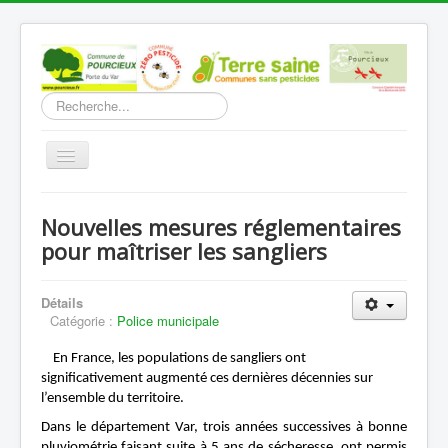
Rechercher
Basculer
la
navigation
Accueil
Nouvelles mesures réglementaires
Découverte
pour maîtriser les sangliers
Vie Municipale
Détails
Vie locale
Catégorie :
Police municipale
Infos pratiques
En France, les populations de sangliers ont
Communication
significativement augmenté ces dernières décennies sur
l’ensemble du territoire.
Vous êtes ici :
Accueil
Vie Municipale
Dans le département Var, trois années successives à bonne
Police municipale
pluviométrie faisant suite à 5 ans de sécheresse, ont permis