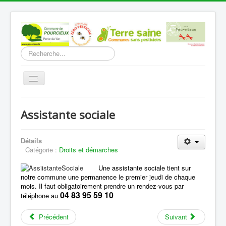
Rechercher
Basculer
la
navigation
Accueil
Assistante sociale
Découverte
Vie Municipale
Détails
Catégorie :
Droits et démarches
Vie locale
Une assistante sociale tient sur
Infos pratiques
notre commune une permanence le premier jeudi de chaque
mois. Il faut obligatoirement prendre un rendez-vous par
Communication
04 83 95 59 10
téléphone au
Vous êtes ici :
Accueil
Infos pratiques
Précédent
Suivant
Droits et démarches