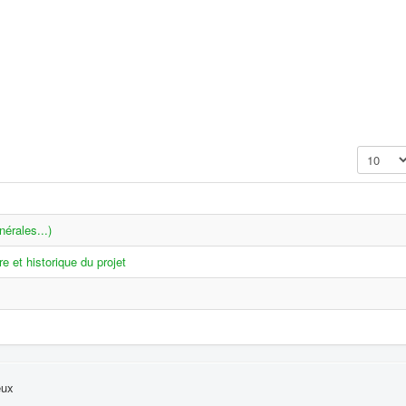
Affichage
érales...)
re et historique du projet
eux