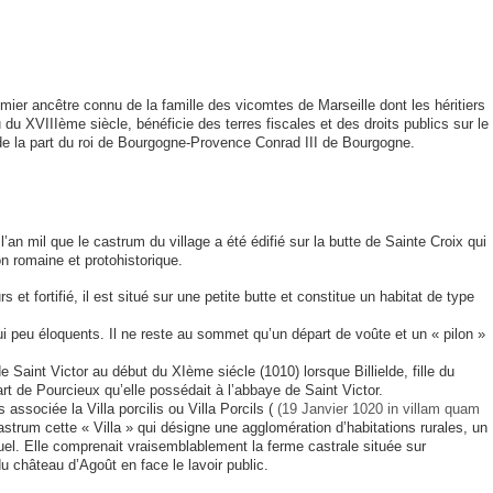
remier ancêtre connu de la famille des vicomtes de Marseille dont les héritiers
u du XVIIIème siècle, bénéficie des terres fiscales et des droits publics sur le
 de la part du roi de Bourgogne-Provence Conrad III de Bourgogne.
an mil que le castrum du village a été édifié sur la butte de Sainte Croix qui
n romaine et protohistorique.
t fortifié, il est situé sur une petite butte et constitue un habitat de type
ui peu éloquents. Il ne reste au sommet qu’un départ de voûte et un « pilon »
e Saint Victor au début du XIème siécle (1010) lorsque Billielde, fille du
rt de Pourcieux qu’elle possédait à l’abbaye de Saint Victor.
associée la Villa porcilis ou Villa Porcils (
(19 Janvier 1020 in villam quam
astrum cette « Villa » qui désigne une agglomération d’habitations rurales, un
actuel. Elle comprenait vraisemblablement la ferme castrale située sur
 château d’Agoût en face le lavoir public.