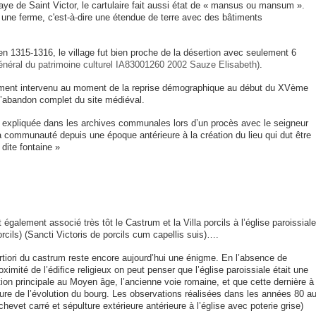
aye de Saint Victor, le cartulaire fait aussi état de « mansus ou mansum ».
 une ferme, c'est-à-dire une étendue de terre avec des bâtiments
n 1315-1316, le village fut bien proche de la désertion avec seulement 6
général du patrimoine culturel IA83001260 2002 Sauze Elisabeth)
.
lement intervenu au moment de la reprise démographique au début du XVème
l’abandon complet du site médiéval.
 expliquée dans les archives communales lors d’un procès avec le seigneur
 la communauté depuis une époque antérieure à la création du lieu qui dut être
 dite fontaine »
galement associé très tôt le Castrum et la Villa porcils à l’église paroissiale
rcils) (Sancti Victoris de porcils cum capellis suis)….
fortiori du castrum reste encore aujourd’hui une énigme. En l’absence de
mité de l’édifice religieux on peut penser que l’église paroissiale était une
on principale au Moyen âge, l’ancienne voie romaine, et que cette dernière à
ure de l’évolution du bourg. Les observations réalisées dans les années 80 a
(chevet carré et sépulture extérieure antérieure à l’église avec poterie grise)