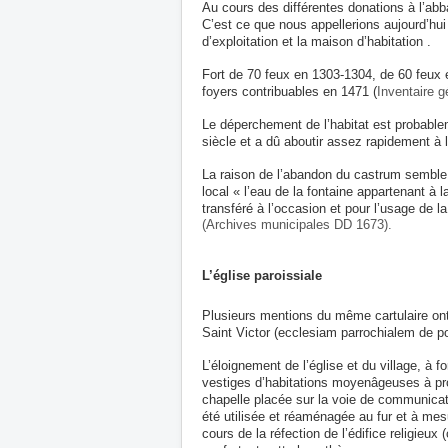
Au cours des différentes donations à l’abb
C’est ce que nous appellerions aujourd’hui
d’exploitation et la maison d’habitation .
Fort de 70 feux en 1303-1304, de 60 feux e
foyers contribuables en 1471 (
Inventaire 
Le déperchement de l’habitat est probab
siècle et a dû aboutir assez rapidement à 
La raison de l’abandon du castrum semble
local « l’eau de la fontaine appartenant à
transféré à l’occasion et pour l’usage de la
(Archives municipales DD 1673).
L’église paroissiale
Plusieurs mentions du même cartulaire ont é
Saint Victor (ecclesiam parrochialem de po
L’éloignement de l’église et du village, à 
vestiges d’habitations moyenâgeuses à proxi
chapelle placée sur la voie de communicati
été utilisée et réaménagée au fur et à mes
cours de la réfection de l’édifice religieux 