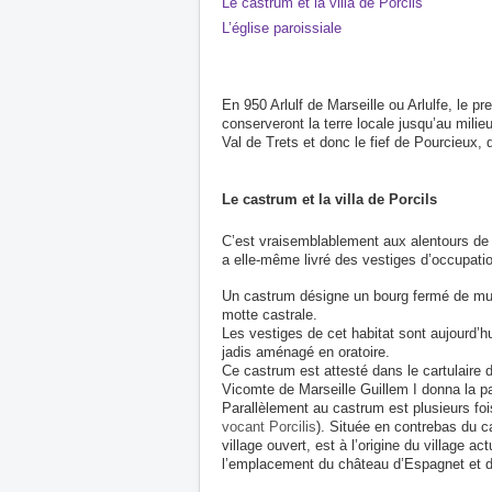
Le castrum et la villa de Porcils
L’église paroissiale
En 950 Arlulf de Marseille ou Arlulfe, le p
conserveront la terre locale jusqu’au milie
Val de Trets et donc le fief de Pourcieux,
Le castrum et la villa de Porcils
C’est vraisemblablement aux alentours de l’
a elle-même livré des vestiges d’occupatio
Un castrum désigne un bourg fermé de murs e
motte castrale.
Les vestiges de cet habitat sont aujourd’h
jadis aménagé en oratoire.
Ce castrum est attesté dans le cartulaire d
Vicomte de Marseille Guillem I donna la pa
Parallèlement au castrum est plusieurs fois 
vocant Porcilis
). Située en contrebas du c
village ouvert, est à l’origine du village 
l’emplacement du château d’Espagnet et du