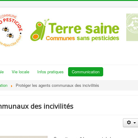
le
Vie locale
Infos pratiques
Communication
tion
Protéger les agents communaux des incivilités
mmunaux des incivilités