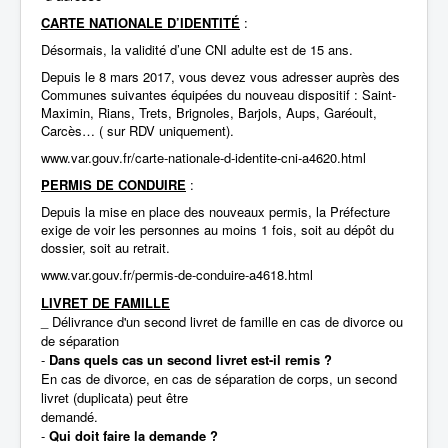
CARTE NATIONALE D’IDENTITÉ
:
Désormais, la validité d’une CNI adulte est de 15 ans.
Depuis le 8 mars 2017, vous devez vous adresser auprès des
Communes suivantes équipées du nouveau dispositif : Saint-
Maximin, Rians, Trets, Brignoles, Barjols, Aups, Garéoult,
Carcès… ( sur RDV uniquement).
www.var.gouv.fr/carte-nationale-d-identite-cni-a4620.html
PERMIS DE CONDUIRE
:
Depuis la mise en place des nouveaux permis, la Préfecture
exige de voir les personnes au moins 1 fois, soit au dépôt du
dossier, soit au retrait.
www.var.gouv.fr/permis-de-conduire-a4618.html
LIVRET DE FAMILLE
_ Délivrance d'un second livret de famille en cas de divorce ou
de séparation
-
Dans quels cas un second livret est-il remis ?
En cas de divorce, en cas de séparation de corps, un second
livret (duplicata) peut être
demandé.
-
Qui doit faire la demande ?