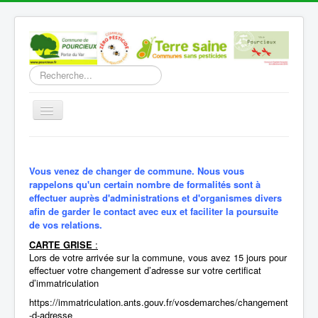
Rechercher
Basculer
la
navigation
Accueil
Découverte
Vous venez de changer de commune. Nous vous
rappelons qu'un certain nombre de formalités sont à
Vie Municipale
effectuer auprès d'administrations et d'organismes divers
afin de garder le contact avec eux et faciliter la poursuite
Vie locale
de vos relations.
Infos pratiques
CARTE GRISE
:
Lors de votre arrivée sur la commune, vous avez 15 jours pour
Communication
effectuer votre changement d’adresse sur votre certificat
d’immatriculation
Vous êtes ici :
Accueil
Infos pratiques
https://immatriculation.ants.gouv.fr/vosdemarches/changement
Nouveaux arrivants
-d-adresse